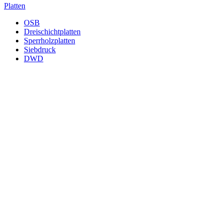
Platten
OSB
Dreischichtplatten
Sperrholzplatten
Siebdruck
DWD