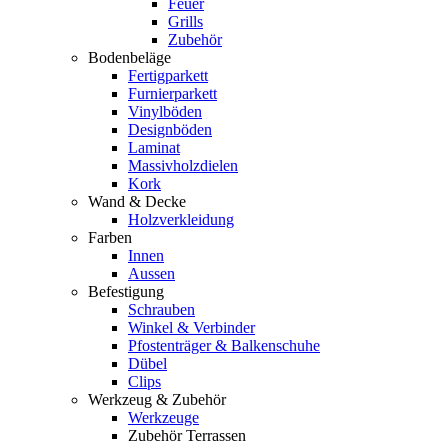
Feuer
Grills
Zubehör
Bodenbeläge
Fertigparkett
Furnierparkett
Vinylböden
Designböden
Laminat
Massivholzdielen
Kork
Wand & Decke
Holzverkleidung
Farben
Innen
Aussen
Befestigung
Schrauben
Winkel & Verbinder
Pfostenträger & Balkenschuhe
Dübel
Clips
Werkzeug & Zubehör
Werkzeuge
Zubehör Terrassen