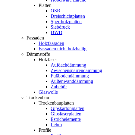
Platten
OSB
Dreischichtplatten
Sperrholzplatten
Siebdruck
DWD
Fassaden
Holzfassaden
Fassaden nicht holzhaltig
Dämmstoffe
Holzfaser
Aufdachdämmung
Zwischensparrendämmung
Fußbodendämmung
Außenwanddämmung
Zubehör
Glaswolle
Trockenbau
Trockenbauplatten
Gipskartonplatten
Gipsfaserplatten
Estrichelemente
Lehm
Profile