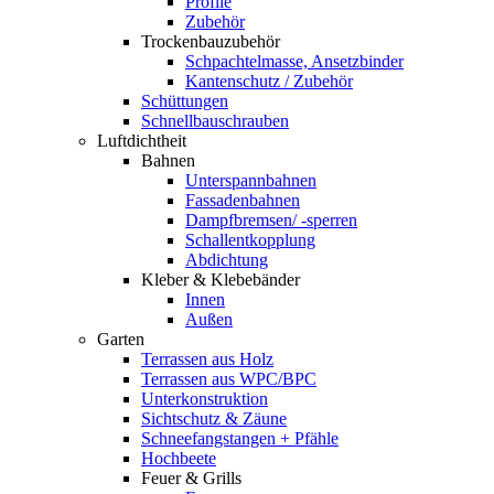
Profile
Zubehör
Trockenbauzubehör
Schpachtelmasse, Ansetzbinder
Kantenschutz / Zubehör
Schüttungen
Schnellbauschrauben
Luftdichtheit
Bahnen
Unterspannbahnen
Fassadenbahnen
Dampfbremsen/ -sperren
Schallentkopplung
Abdichtung
Kleber & Klebebänder
Innen
Außen
Garten
Terrassen aus Holz
Terrassen aus WPC/BPC
Unterkonstruktion
Sichtschutz & Zäune
Schneefangstangen + Pfähle
Hochbeete
Feuer & Grills