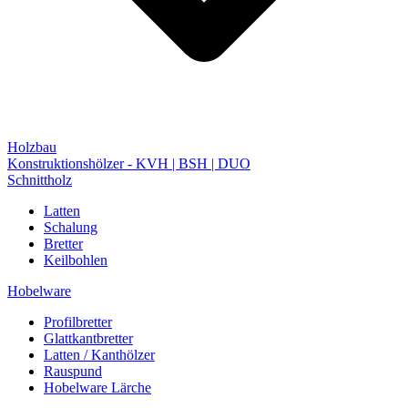
Holzbau
Konstruktionshölzer - KVH | BSH | DUO
Schnittholz
Latten
Schalung
Bretter
Keilbohlen
Hobelware
Profilbretter
Glattkantbretter
Latten / Kanthölzer
Rauspund
Hobelware Lärche