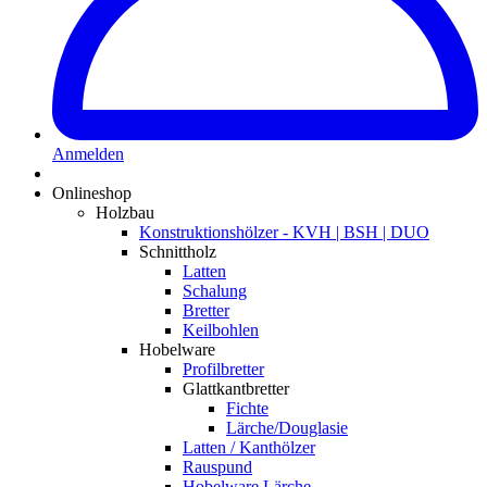
Anmelden
Onlineshop
Holzbau
Konstruktionshölzer - KVH | BSH | DUO
Schnittholz
Latten
Schalung
Bretter
Keilbohlen
Hobelware
Profilbretter
Glattkantbretter
Fichte
Lärche/Douglasie
Latten / Kanthölzer
Rauspund
Hobelware Lärche