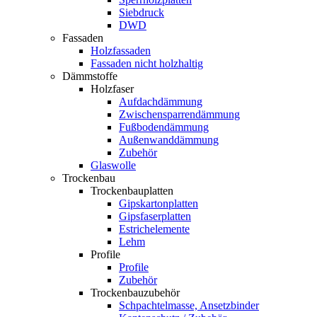
Siebdruck
DWD
Fassaden
Holzfassaden
Fassaden nicht holzhaltig
Dämmstoffe
Holzfaser
Aufdachdämmung
Zwischensparrendämmung
Fußbodendämmung
Außenwanddämmung
Zubehör
Glaswolle
Trockenbau
Trockenbauplatten
Gipskartonplatten
Gipsfaserplatten
Estrichelemente
Lehm
Profile
Profile
Zubehör
Trockenbauzubehör
Schpachtelmasse, Ansetzbinder