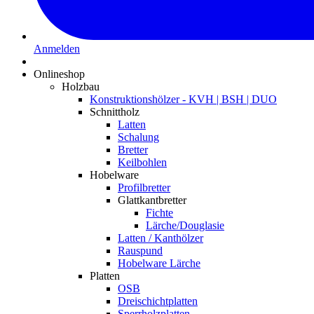
Anmelden
Onlineshop
Holzbau
Konstruktionshölzer - KVH | BSH | DUO
Schnittholz
Latten
Schalung
Bretter
Keilbohlen
Hobelware
Profilbretter
Glattkantbretter
Fichte
Lärche/Douglasie
Latten / Kanthölzer
Rauspund
Hobelware Lärche
Platten
OSB
Dreischichtplatten
Sperrholzplatten