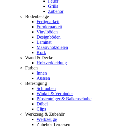
Feuer
Grills
Zubehör
Bodenbeläge
Fertigparkett
Furnierparkett
Vinylböden
Designböden
Laminat
Massivholzdielen
Kork
Wand & Decke
Holzverkleidung
Farben
Innen
Aussen
Befestigung
Schrauben
Winkel & Verbinder
Pfostenträger & Balkenschuhe
Dübel
Clips
Werkzeug & Zubehör
Werkzeuge
Zubehör Terrassen