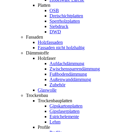
Platten
OSB
Dreischichtplatten
Sperrholzplatten
Siebdruck
DWD
Fassaden
Holzfassaden
Fassaden nicht holzhaltig
Dämmstoffe
Holzfaser
Aufdachdämmung
Zwischensparrendämmung
Fußbodendämmung
Außenwanddämmung
Zubehör
Glaswolle
Trockenbau
Trockenbauplatten
Gipskartonplatten
Gipsfaserplatten
Estrichelemente
Lehm
Profile