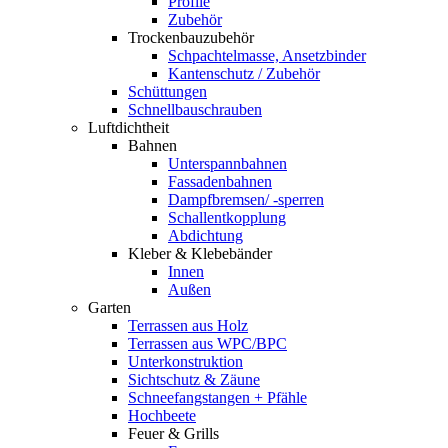
Profile
Zubehör
Trockenbauzubehör
Schpachtelmasse, Ansetzbinder
Kantenschutz / Zubehör
Schüttungen
Schnellbauschrauben
Luftdichtheit
Bahnen
Unterspannbahnen
Fassadenbahnen
Dampfbremsen/ -sperren
Schallentkopplung
Abdichtung
Kleber & Klebebänder
Innen
Außen
Garten
Terrassen aus Holz
Terrassen aus WPC/BPC
Unterkonstruktion
Sichtschutz & Zäune
Schneefangstangen + Pfähle
Hochbeete
Feuer & Grills