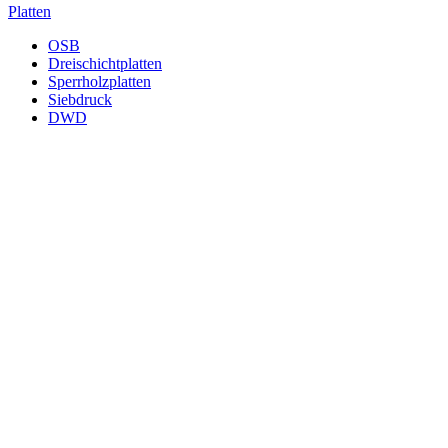
Platten
OSB
Dreischichtplatten
Sperrholzplatten
Siebdruck
DWD