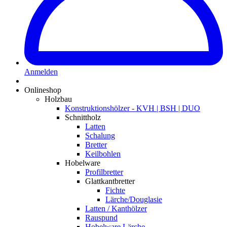
Anmelden
Onlineshop
Holzbau
Konstruktionshölzer - KVH | BSH | DUO
Schnittholz
Latten
Schalung
Bretter
Keilbohlen
Hobelware
Profilbretter
Glattkantbretter
Fichte
Lärche/Douglasie
Latten / Kanthölzer
Rauspund
Hobelware Lärche