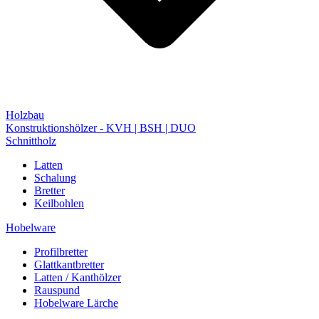
Holzbau
Konstruktionshölzer - KVH | BSH | DUO
Schnittholz
Latten
Schalung
Bretter
Keilbohlen
Hobelware
Profilbretter
Glattkantbretter
Latten / Kanthölzer
Rauspund
Hobelware Lärche