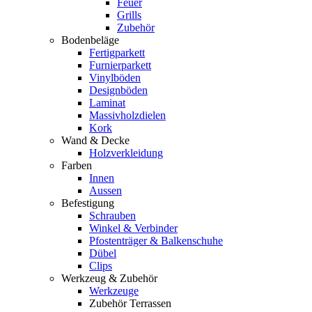
Feuer
Grills
Zubehör
Bodenbeläge
Fertigparkett
Furnierparkett
Vinylböden
Designböden
Laminat
Massivholzdielen
Kork
Wand & Decke
Holzverkleidung
Farben
Innen
Aussen
Befestigung
Schrauben
Winkel & Verbinder
Pfostenträger & Balkenschuhe
Dübel
Clips
Werkzeug & Zubehör
Werkzeuge
Zubehör Terrassen