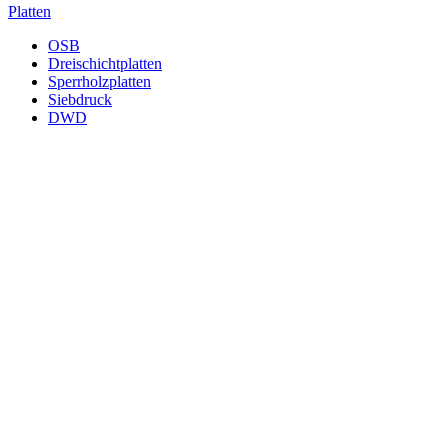
Platten
OSB
Dreischichtplatten
Sperrholzplatten
Siebdruck
DWD