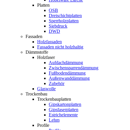
Platten
OSB
Dreischichtplatten
Sperrholzplatten
Siebdruck
DWD
Fassaden
Holzfassaden
Fassaden nicht holzhaltig
Dämmstoffe
Holzfaser
Aufdachdämmung
Zwischensparrendämmung
Fußbodendämmung
Außenwanddämmung
Zubehör
Glaswolle
Trockenbau
Trockenbauplatten
Gipskartonplatten
Gipsfaserplatten
Estrichelemente
Lehm
Profile