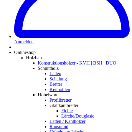
Anmelden
Onlineshop
Holzbau
Konstruktionshölzer - KVH | BSH | DUO
Schnittholz
Latten
Schalung
Bretter
Keilbohlen
Hobelware
Profilbretter
Glattkantbretter
Fichte
Lärche/Douglasie
Latten / Kanthölzer
Rauspund
Hobelware Lärche