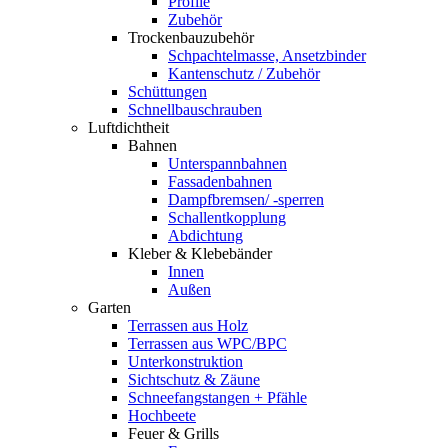
Profile
Zubehör
Trockenbauzubehör
Schpachtelmasse, Ansetzbinder
Kantenschutz / Zubehör
Schüttungen
Schnellbauschrauben
Luftdichtheit
Bahnen
Unterspannbahnen
Fassadenbahnen
Dampfbremsen/ -sperren
Schallentkopplung
Abdichtung
Kleber & Klebebänder
Innen
Außen
Garten
Terrassen aus Holz
Terrassen aus WPC/BPC
Unterkonstruktion
Sichtschutz & Zäune
Schneefangstangen + Pfähle
Hochbeete
Feuer & Grills