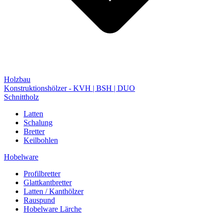
Holzbau
Konstruktionshölzer - KVH | BSH | DUO
Schnittholz
Latten
Schalung
Bretter
Keilbohlen
Hobelware
Profilbretter
Glattkantbretter
Latten / Kanthölzer
Rauspund
Hobelware Lärche