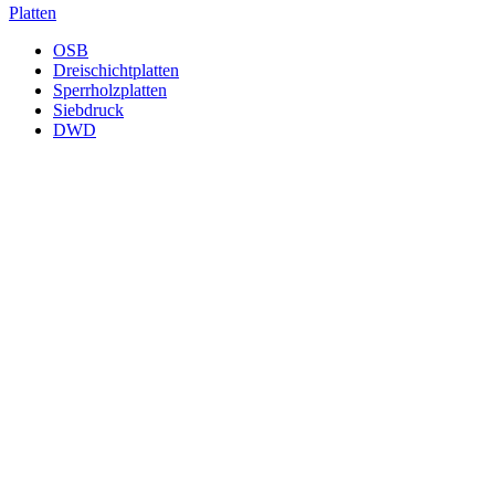
Platten
OSB
Dreischichtplatten
Sperrholzplatten
Siebdruck
DWD