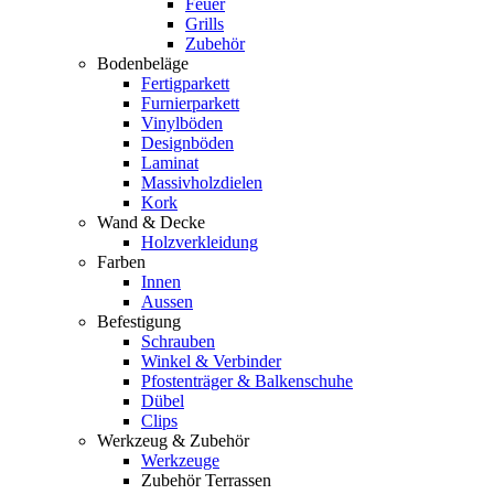
Feuer
Grills
Zubehör
Bodenbeläge
Fertigparkett
Furnierparkett
Vinylböden
Designböden
Laminat
Massivholzdielen
Kork
Wand & Decke
Holzverkleidung
Farben
Innen
Aussen
Befestigung
Schrauben
Winkel & Verbinder
Pfostenträger & Balkenschuhe
Dübel
Clips
Werkzeug & Zubehör
Werkzeuge
Zubehör Terrassen