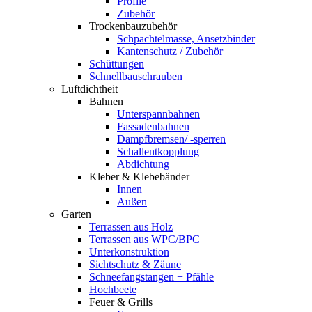
Profile
Zubehör
Trockenbauzubehör
Schpachtelmasse, Ansetzbinder
Kantenschutz / Zubehör
Schüttungen
Schnellbauschrauben
Luftdichtheit
Bahnen
Unterspannbahnen
Fassadenbahnen
Dampfbremsen/ -sperren
Schallentkopplung
Abdichtung
Kleber & Klebebänder
Innen
Außen
Garten
Terrassen aus Holz
Terrassen aus WPC/BPC
Unterkonstruktion
Sichtschutz & Zäune
Schneefangstangen + Pfähle
Hochbeete
Feuer & Grills