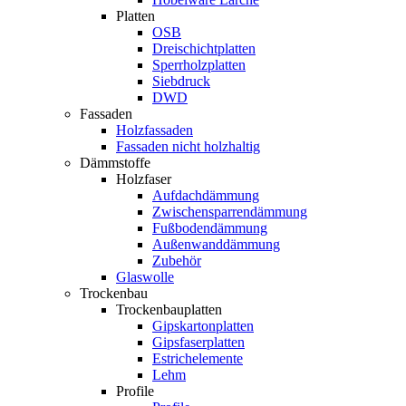
Platten
OSB
Dreischichtplatten
Sperrholzplatten
Siebdruck
DWD
Fassaden
Holzfassaden
Fassaden nicht holzhaltig
Dämmstoffe
Holzfaser
Aufdachdämmung
Zwischensparrendämmung
Fußbodendämmung
Außenwanddämmung
Zubehör
Glaswolle
Trockenbau
Trockenbauplatten
Gipskartonplatten
Gipsfaserplatten
Estrichelemente
Lehm
Profile