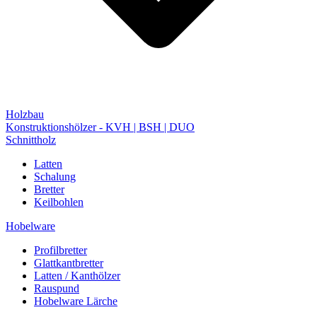
Holzbau
Konstruktionshölzer - KVH | BSH | DUO
Schnittholz
Latten
Schalung
Bretter
Keilbohlen
Hobelware
Profilbretter
Glattkantbretter
Latten / Kanthölzer
Rauspund
Hobelware Lärche