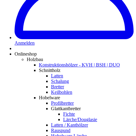
Anmelden
Onlineshop
Holzbau
Konstruktionshölzer - KVH | BSH | DUO
Schnittholz
Latten
Schalung
Bretter
Keilbohlen
Hobelware
Profilbretter
Glattkantbretter
Fichte
Lärche/Douglasie
Latten / Kanthölzer
Rauspund
Hobelware Lärche