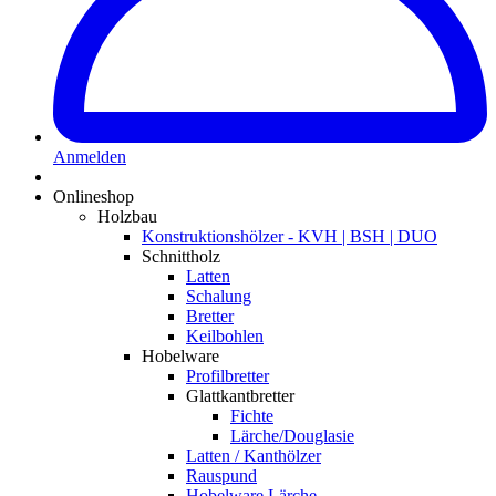
Anmelden
Onlineshop
Holzbau
Konstruktionshölzer - KVH | BSH | DUO
Schnittholz
Latten
Schalung
Bretter
Keilbohlen
Hobelware
Profilbretter
Glattkantbretter
Fichte
Lärche/Douglasie
Latten / Kanthölzer
Rauspund
Hobelware Lärche