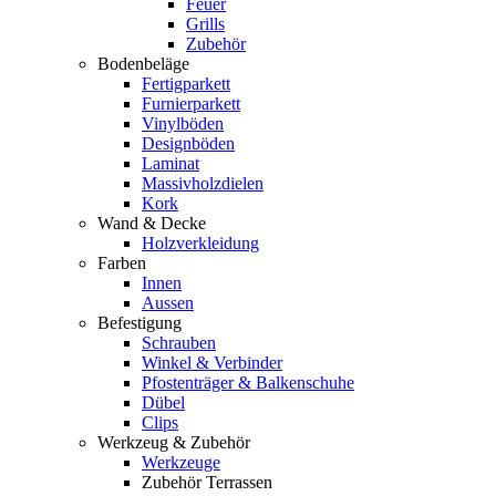
Feuer
Grills
Zubehör
Bodenbeläge
Fertigparkett
Furnierparkett
Vinylböden
Designböden
Laminat
Massivholzdielen
Kork
Wand & Decke
Holzverkleidung
Farben
Innen
Aussen
Befestigung
Schrauben
Winkel & Verbinder
Pfostenträger & Balkenschuhe
Dübel
Clips
Werkzeug & Zubehör
Werkzeuge
Zubehör Terrassen