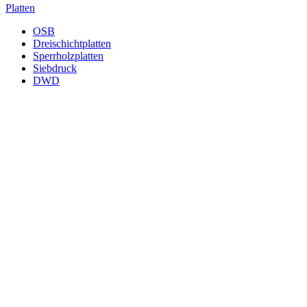
Platten
OSB
Dreischichtplatten
Sperrholzplatten
Siebdruck
DWD