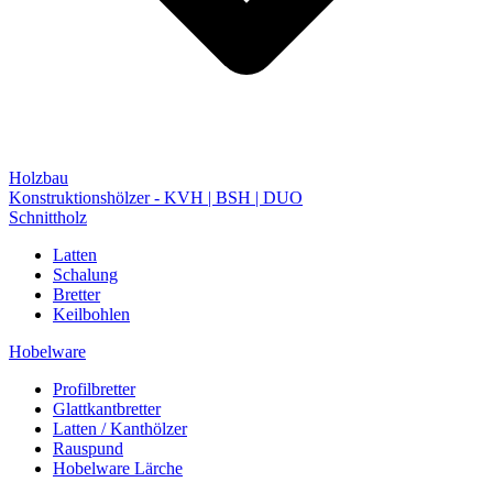
Holzbau
Konstruktionshölzer - KVH | BSH | DUO
Schnittholz
Latten
Schalung
Bretter
Keilbohlen
Hobelware
Profilbretter
Glattkantbretter
Latten / Kanthölzer
Rauspund
Hobelware Lärche