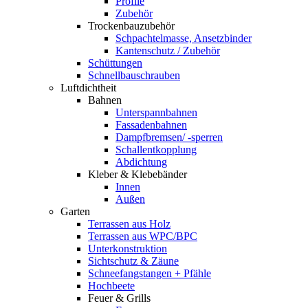
Profile
Zubehör
Trockenbauzubehör
Schpachtelmasse, Ansetzbinder
Kantenschutz / Zubehör
Schüttungen
Schnellbauschrauben
Luftdichtheit
Bahnen
Unterspannbahnen
Fassadenbahnen
Dampfbremsen/ -sperren
Schallentkopplung
Abdichtung
Kleber & Klebebänder
Innen
Außen
Garten
Terrassen aus Holz
Terrassen aus WPC/BPC
Unterkonstruktion
Sichtschutz & Zäune
Schneefangstangen + Pfähle
Hochbeete
Feuer & Grills