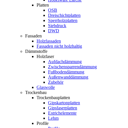
Platten
OSB
Dreischichtplatten
Sperrholzplatten
Siebdruck
DWD
Fassaden
Holzfassaden
Fassaden nicht holzhaltig
Dämmstoffe
Holzfaser
Aufdachdämmung
Zwischensparrendämmung
Fußbodendämmung
Außenwanddämmung
Zubehör
Glaswolle
Trockenbau
Trockenbauplatten
Gipskartonplatten
Gipsfaserplatten
Estrichelemente
Lehm
Profile