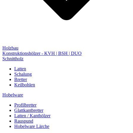
Holzbau
Konstruktionshölzer - KVH | BSH | DUO
Schnittholz
Latten
Schalung
Bretter
Keilbohlen
Hobelware
Profilbretter
Glattkantbretter
Latten / Kanthölzer
Rauspund
Hobelware Lärche