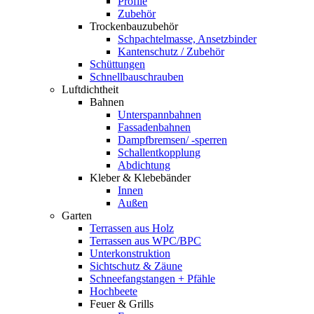
Profile
Zubehör
Trockenbauzubehör
Schpachtelmasse, Ansetzbinder
Kantenschutz / Zubehör
Schüttungen
Schnellbauschrauben
Luftdichtheit
Bahnen
Unterspannbahnen
Fassadenbahnen
Dampfbremsen/ -sperren
Schallentkopplung
Abdichtung
Kleber & Klebebänder
Innen
Außen
Garten
Terrassen aus Holz
Terrassen aus WPC/BPC
Unterkonstruktion
Sichtschutz & Zäune
Schneefangstangen + Pfähle
Hochbeete
Feuer & Grills