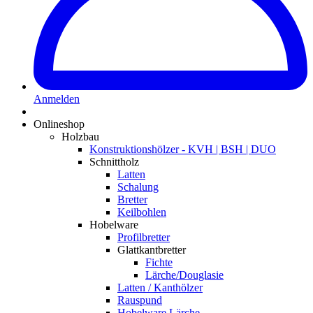
Anmelden
Onlineshop
Holzbau
Konstruktionshölzer - KVH | BSH | DUO
Schnittholz
Latten
Schalung
Bretter
Keilbohlen
Hobelware
Profilbretter
Glattkantbretter
Fichte
Lärche/Douglasie
Latten / Kanthölzer
Rauspund
Hobelware Lärche