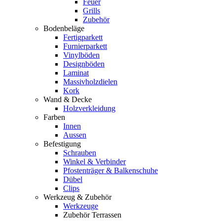
Feuer
Grills
Zubehör
Bodenbeläge
Fertigparkett
Furnierparkett
Vinylböden
Designböden
Laminat
Massivholzdielen
Kork
Wand & Decke
Holzverkleidung
Farben
Innen
Aussen
Befestigung
Schrauben
Winkel & Verbinder
Pfostenträger & Balkenschuhe
Dübel
Clips
Werkzeug & Zubehör
Werkzeuge
Zubehör Terrassen