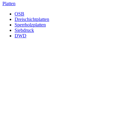
Platten
OSB
Dreischichtplatten
Sperrholzplatten
Siebdruck
DWD