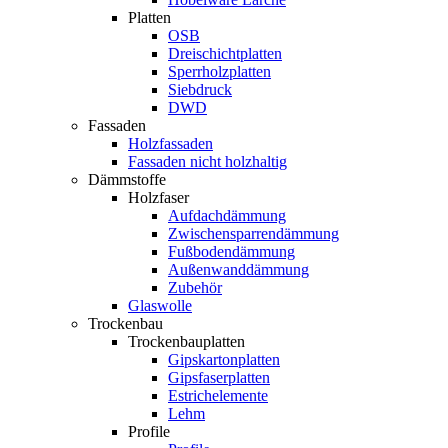
Platten
OSB
Dreischichtplatten
Sperrholzplatten
Siebdruck
DWD
Fassaden
Holzfassaden
Fassaden nicht holzhaltig
Dämmstoffe
Holzfaser
Aufdachdämmung
Zwischensparrendämmung
Fußbodendämmung
Außenwanddämmung
Zubehör
Glaswolle
Trockenbau
Trockenbauplatten
Gipskartonplatten
Gipsfaserplatten
Estrichelemente
Lehm
Profile