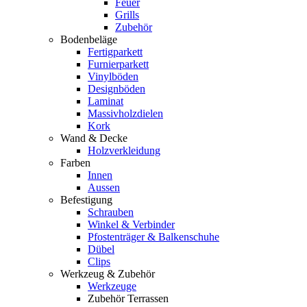
Feuer
Grills
Zubehör
Bodenbeläge
Fertigparkett
Furnierparkett
Vinylböden
Designböden
Laminat
Massivholzdielen
Kork
Wand & Decke
Holzverkleidung
Farben
Innen
Aussen
Befestigung
Schrauben
Winkel & Verbinder
Pfostenträger & Balkenschuhe
Dübel
Clips
Werkzeug & Zubehör
Werkzeuge
Zubehör Terrassen