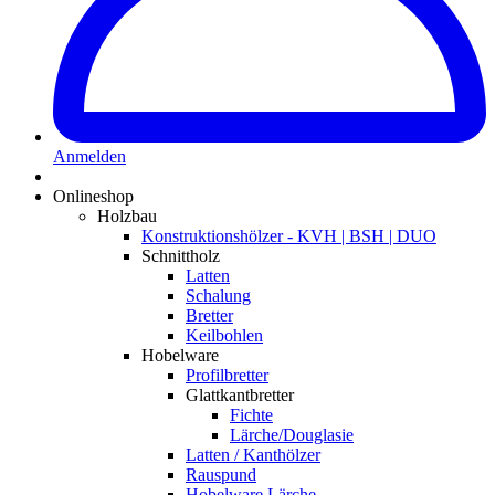
Anmelden
Onlineshop
Holzbau
Konstruktionshölzer - KVH | BSH | DUO
Schnittholz
Latten
Schalung
Bretter
Keilbohlen
Hobelware
Profilbretter
Glattkantbretter
Fichte
Lärche/Douglasie
Latten / Kanthölzer
Rauspund
Hobelware Lärche