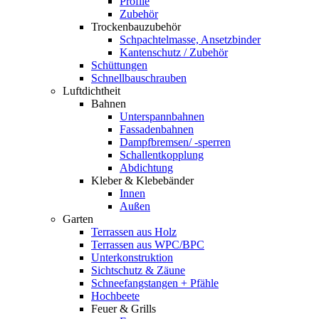
Profile
Zubehör
Trockenbauzubehör
Schpachtelmasse, Ansetzbinder
Kantenschutz / Zubehör
Schüttungen
Schnellbauschrauben
Luftdichtheit
Bahnen
Unterspannbahnen
Fassadenbahnen
Dampfbremsen/ -sperren
Schallentkopplung
Abdichtung
Kleber & Klebebänder
Innen
Außen
Garten
Terrassen aus Holz
Terrassen aus WPC/BPC
Unterkonstruktion
Sichtschutz & Zäune
Schneefangstangen + Pfähle
Hochbeete
Feuer & Grills