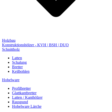
Holzbau
Konstruktionshölzer - KVH | BSH | DUO
Schnittholz
Latten
Schalung
Bretter
Keilbohlen
Hobelware
Profilbretter
Glattkantbretter
Latten / Kanthölzer
Rauspund
Hobelware Lärche