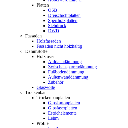
Platten
OSB
Dreischichtplatten
Sperrholzplatten
Siebdruck
DWD
Fassaden
Holzfassaden
Fassaden nicht holzhaltig
Dämmstoffe
Holzfaser
Aufdachdämmung
Zwischensparrendämmung
Fußbodendämmung
Außenwanddämmung
Zubehör
Glaswolle
Trockenbau
Trockenbauplatten
Gipskartonplatten
Gipsfaserplatten
Estrichelemente
Lehm
Profile