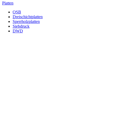
Platten
OSB
Dreischichtplatten
Sperrholzplatten
Siebdruck
DWD