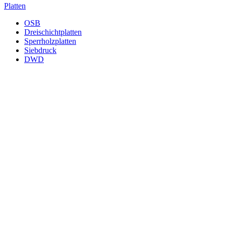
Platten
OSB
Dreischichtplatten
Sperrholzplatten
Siebdruck
DWD