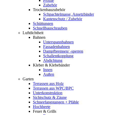
Profile
Zubehör
Trockenbauzubehör
Schpachtelmasse, Ansetzbinder
Kantenschutz / Zubehör
Schüttungen
Schnellbauschrauben
Luftdichtheit
Bahnen
Unterspannbahnen
Fassadenbahnen
Dampfbremsen/ -sperren
Schallentkopplung
Abdichtung
Kleber & Klebebänder
Innen
Außen
Garten
Terrassen aus Holz
Terrassen aus WPC/BPC
Unterkonstruktion
Sichtschutz & Zäune
Schneefangstangen + Pfähle
Hochbeete
Feuer & Grills