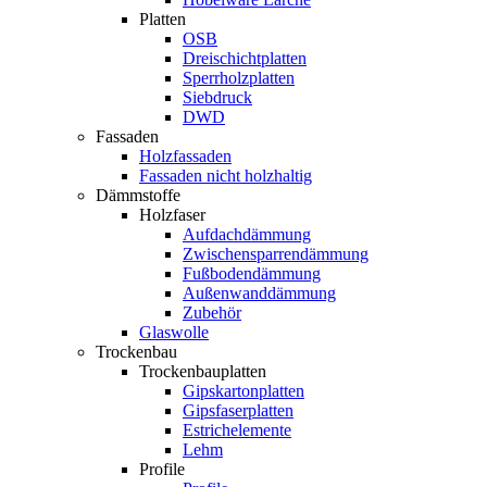
Platten
OSB
Dreischichtplatten
Sperrholzplatten
Siebdruck
DWD
Fassaden
Holzfassaden
Fassaden nicht holzhaltig
Dämmstoffe
Holzfaser
Aufdachdämmung
Zwischensparrendämmung
Fußbodendämmung
Außenwanddämmung
Zubehör
Glaswolle
Trockenbau
Trockenbauplatten
Gipskartonplatten
Gipsfaserplatten
Estrichelemente
Lehm
Profile