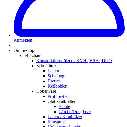
Anmelden
Onlineshop
Holzbau
Konstruktionshölzer - KVH | BSH | DUO
Schnittholz
Latten
Schalung
Bretter
Keilbohlen
Hobelware
Profilbretter
Glattkantbretter
Fichte
Lärche/Douglasie
Latten / Kanthölzer
Rauspund
Hobelware Lärche