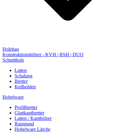
Holzbau
Konstruktionshölzer - KVH | BSH | DUO
Schnittholz
Latten
Schalung
Bretter
Keilbohlen
Hobelware
Profilbretter
Glattkantbretter
Latten / Kanthölzer
Rauspund
Hobelware Lärche