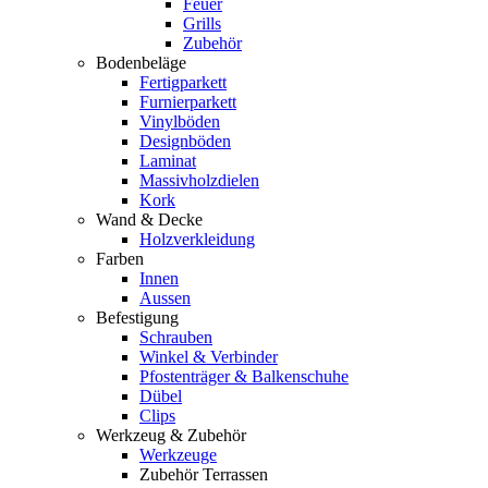
Feuer
Grills
Zubehör
Bodenbeläge
Fertigparkett
Furnierparkett
Vinylböden
Designböden
Laminat
Massivholzdielen
Kork
Wand & Decke
Holzverkleidung
Farben
Innen
Aussen
Befestigung
Schrauben
Winkel & Verbinder
Pfostenträger & Balkenschuhe
Dübel
Clips
Werkzeug & Zubehör
Werkzeuge
Zubehör Terrassen