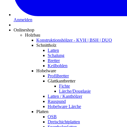
Anmelden
Onlineshop
Holzbau
Konstruktionshölzer - KVH | BSH | DUO
Schnittholz
Latten
Schalung
Bretter
Keilbohlen
Hobelware
Profilbretter
Glattkantbretter
Fichte
Lärche/Douglasie
Latten / Kanthölzer
Rauspund
Hobelware Lärche
Platten
OSB
Dreischichtplatten
Sperrholzplatten