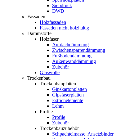
Siebdruck
DWD
Fassaden
Holzfassaden
Fassaden nicht holzhaltig
Dämmstoffe
Holzfaser
Aufdachdämmung
Zwischensparrendämmung
Fußbodendämmung
Außenwanddämmung
Zubehör
Glaswolle
Trockenbau
Trockenbauplatten
Gipskartonplatten
Gipsfaserplatten
Estrichelemente
Lehm
Profile
Profile
Zubehör
Trockenbauzubehör
Schpachtelmasse, Ansetzbinder