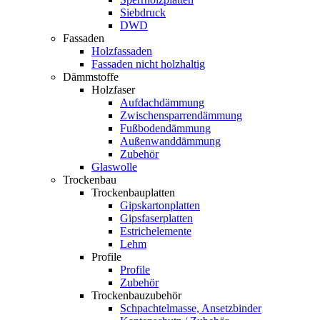
Siebdruck
DWD
Fassaden
Holzfassaden
Fassaden nicht holzhaltig
Dämmstoffe
Holzfaser
Aufdachdämmung
Zwischensparrendämmung
Fußbodendämmung
Außenwanddämmung
Zubehör
Glaswolle
Trockenbau
Trockenbauplatten
Gipskartonplatten
Gipsfaserplatten
Estrichelemente
Lehm
Profile
Profile
Zubehör
Trockenbauzubehör
Schpachtelmasse, Ansetzbinder