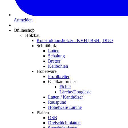
Anmelden
Onlineshop
Holzbau
Konstruktionshölzer - KVH | BSH | DUO
Schnittholz
Latten
Schalung
Bretter
Keilbohlen
Hobelware
Profilbretter
Glattkantbretter
Fichte
Lärche/Douglasie
Latten / Kanthölzer
Rauspund
Hobelware Lärche
Platten
OSB
Dreischichtplatten
Sperrholzplatten