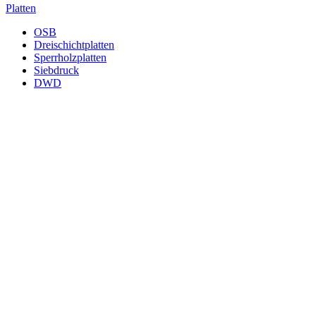
Platten
OSB
Dreischichtplatten
Sperrholzplatten
Siebdruck
DWD