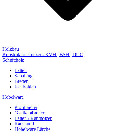
Holzbau
Konstruktionshölzer - KVH | BSH | DUO
Schnittholz
Latten
Schalung
Bretter
Keilbohlen
Hobelware
Profilbretter
Glattkantbretter
Latten / Kanthölzer
Rauspund
Hobelware Lärche