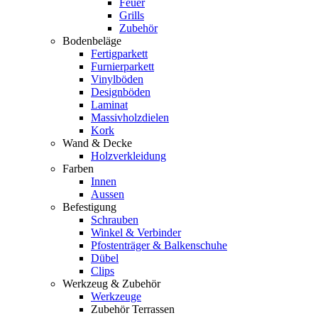
Feuer
Grills
Zubehör
Bodenbeläge
Fertigparkett
Furnierparkett
Vinylböden
Designböden
Laminat
Massivholzdielen
Kork
Wand & Decke
Holzverkleidung
Farben
Innen
Aussen
Befestigung
Schrauben
Winkel & Verbinder
Pfostenträger & Balkenschuhe
Dübel
Clips
Werkzeug & Zubehör
Werkzeuge
Zubehör Terrassen