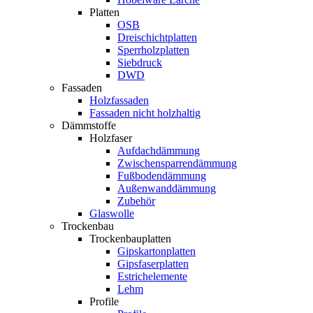
Platten
OSB
Dreischichtplatten
Sperrholzplatten
Siebdruck
DWD
Fassaden
Holzfassaden
Fassaden nicht holzhaltig
Dämmstoffe
Holzfaser
Aufdachdämmung
Zwischensparrendämmung
Fußbodendämmung
Außenwanddämmung
Zubehör
Glaswolle
Trockenbau
Trockenbauplatten
Gipskartonplatten
Gipsfaserplatten
Estrichelemente
Lehm
Profile