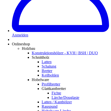
Anmelden
Onlineshop
Holzbau
Konstruktionshölzer - KVH | BSH | DUO
Schnittholz
Latten
Schalung
Bretter
Keilbohlen
Hobelware
Profilbretter
Glattkantbretter
Fichte
Lärche/Douglasie
Latten / Kanthölzer
Rauspund
Hobelware Lärche