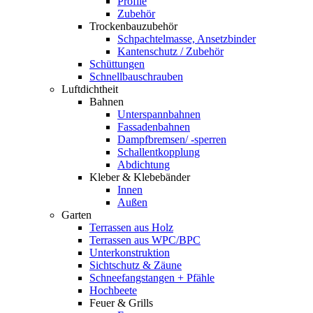
Profile
Zubehör
Trockenbauzubehör
Schpachtelmasse, Ansetzbinder
Kantenschutz / Zubehör
Schüttungen
Schnellbauschrauben
Luftdichtheit
Bahnen
Unterspannbahnen
Fassadenbahnen
Dampfbremsen/ -sperren
Schallentkopplung
Abdichtung
Kleber & Klebebänder
Innen
Außen
Garten
Terrassen aus Holz
Terrassen aus WPC/BPC
Unterkonstruktion
Sichtschutz & Zäune
Schneefangstangen + Pfähle
Hochbeete
Feuer & Grills