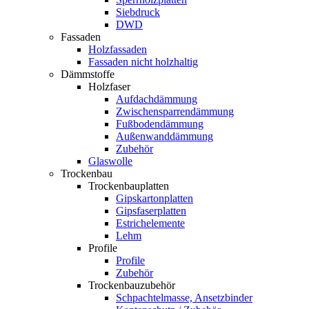
Siebdruck
DWD
Fassaden
Holzfassaden
Fassaden nicht holzhaltig
Dämmstoffe
Holzfaser
Aufdachdämmung
Zwischensparrendämmung
Fußbodendämmung
Außenwanddämmung
Zubehör
Glaswolle
Trockenbau
Trockenbauplatten
Gipskartonplatten
Gipsfaserplatten
Estrichelemente
Lehm
Profile
Profile
Zubehör
Trockenbauzubehör
Schpachtelmasse, Ansetzbinder