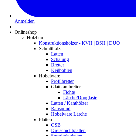
Anmelden
Onlineshop
Holzbau
Konstruktionshölzer - KVH | BSH | DUO
Schnittholz
Latten
Schalung
Bretter
Keilbohlen
Hobelware
Profilbretter
Glattkantbretter
Fichte
Lärche/Douglasie
Latten / Kanthölzer
Rauspund
Hobelware Lärche
Platten
OSB
Dreischichtplatten
Sperrholzplatten