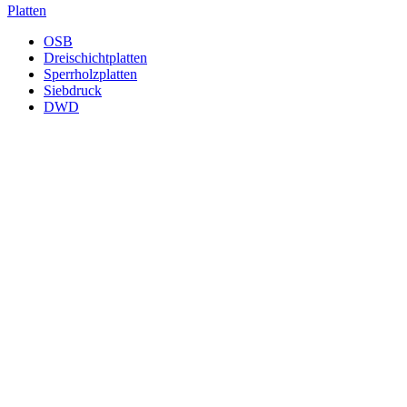
Platten
OSB
Dreischichtplatten
Sperrholzplatten
Siebdruck
DWD