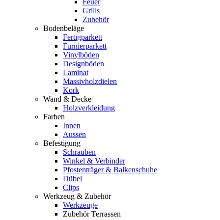
Feuer
Grills
Zubehör
Bodenbeläge
Fertigparkett
Furnierparkett
Vinylböden
Designböden
Laminat
Massivholzdielen
Kork
Wand & Decke
Holzverkleidung
Farben
Innen
Aussen
Befestigung
Schrauben
Winkel & Verbinder
Pfostenträger & Balkenschuhe
Dübel
Clips
Werkzeug & Zubehör
Werkzeuge
Zubehör Terrassen