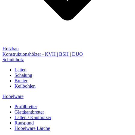
Holzbau
Konstruktionshölzer - KVH | BSH | DUO
Schnittholz
Latten
Schalung
Bretter
Keilbohlen
Hobelware
Profilbretter
Glattkantbretter
Latten / Kanthölzer
Rauspund
Hobelware Lärche