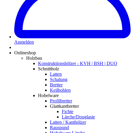
Anmelden
Onlineshop
Holzbau
Konstruktionshölzer - KVH | BSH | DUO
Schnittholz
Latten
Schalung
Bretter
Keilbohlen
Hobelware
Profilbretter
Glattkantbretter
Fichte
Lärche/Douglasie
Latten / Kanthölzer
Rauspund
Hobelware Lärche