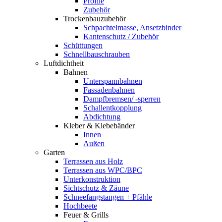
Profile
Zubehör
Trockenbauzubehör
Schpachtelmasse, Ansetzbinder
Kantenschutz / Zubehör
Schüttungen
Schnellbauschrauben
Luftdichtheit
Bahnen
Unterspannbahnen
Fassadenbahnen
Dampfbremsen/ -sperren
Schallentkopplung
Abdichtung
Kleber & Klebebänder
Innen
Außen
Garten
Terrassen aus Holz
Terrassen aus WPC/BPC
Unterkonstruktion
Sichtschutz & Zäune
Schneefangstangen + Pfähle
Hochbeete
Feuer & Grills