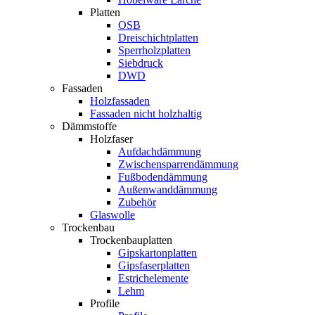
Platten
OSB
Dreischichtplatten
Sperrholzplatten
Siebdruck
DWD
Fassaden
Holzfassaden
Fassaden nicht holzhaltig
Dämmstoffe
Holzfaser
Aufdachdämmung
Zwischensparrendämmung
Fußbodendämmung
Außenwanddämmung
Zubehör
Glaswolle
Trockenbau
Trockenbauplatten
Gipskartonplatten
Gipsfaserplatten
Estrichelemente
Lehm
Profile