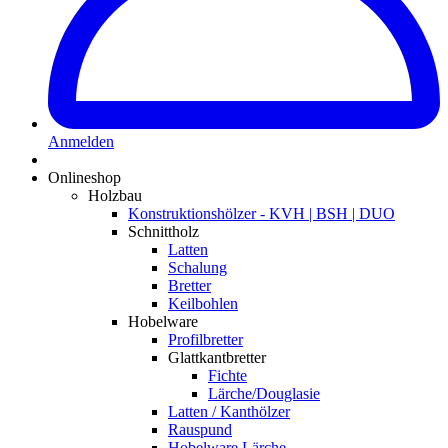
Anmelden
Onlineshop
Holzbau
Konstruktionshölzer - KVH | BSH | DUO
Schnittholz
Latten
Schalung
Bretter
Keilbohlen
Hobelware
Profilbretter
Glattkantbretter
Fichte
Lärche/Douglasie
Latten / Kanthölzer
Rauspund
Hobelware Lärche