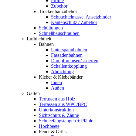
Profile
Zubehör
Trockenbauzubehör
Schpachtelmasse, Ansetzbinder
Kantenschutz / Zubehör
Schüttungen
Schnellbauschrauben
Luftdichtheit
Bahnen
Unterspannbahnen
Fassadenbahnen
Dampfbremsen/ -sperren
Schallentkopplung
Abdichtung
Kleber & Klebebänder
Innen
Außen
Garten
Terrassen aus Holz
Terrassen aus WPC/BPC
Unterkonstruktion
Sichtschutz & Zäune
Schneefangstangen + Pfähle
Hochbeete
Feuer & Grills