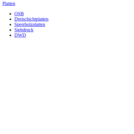
Platten
OSB
Dreischichtplatten
Sperrholzplatten
Siebdruck
DWD