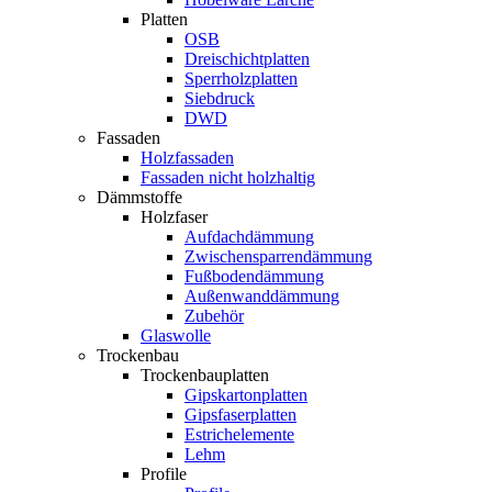
Platten
OSB
Dreischichtplatten
Sperrholzplatten
Siebdruck
DWD
Fassaden
Holzfassaden
Fassaden nicht holzhaltig
Dämmstoffe
Holzfaser
Aufdachdämmung
Zwischensparrendämmung
Fußbodendämmung
Außenwanddämmung
Zubehör
Glaswolle
Trockenbau
Trockenbauplatten
Gipskartonplatten
Gipsfaserplatten
Estrichelemente
Lehm
Profile