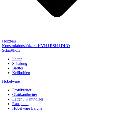
Holzbau
Konstruktionshölzer - KVH | BSH | DUO
Schnittholz
Latten
Schalung
Bretter
Keilbohlen
Hobelware
Profilbretter
Glattkantbretter
Latten / Kanthölzer
Rauspund
Hobelware Lärche