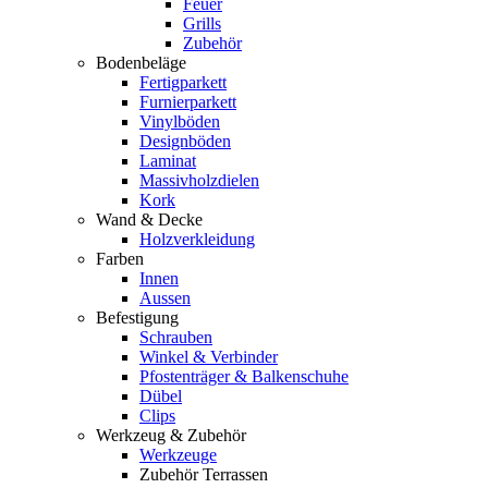
Feuer
Grills
Zubehör
Bodenbeläge
Fertigparkett
Furnierparkett
Vinylböden
Designböden
Laminat
Massivholzdielen
Kork
Wand & Decke
Holzverkleidung
Farben
Innen
Aussen
Befestigung
Schrauben
Winkel & Verbinder
Pfostenträger & Balkenschuhe
Dübel
Clips
Werkzeug & Zubehör
Werkzeuge
Zubehör Terrassen