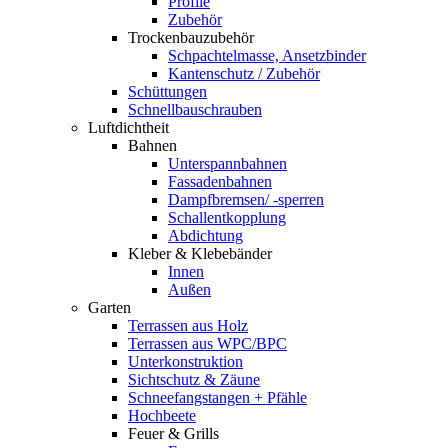
Profile
Zubehör
Trockenbauzubehör
Schpachtelmasse, Ansetzbinder
Kantenschutz / Zubehör
Schüttungen
Schnellbauschrauben
Luftdichtheit
Bahnen
Unterspannbahnen
Fassadenbahnen
Dampfbremsen/ -sperren
Schallentkopplung
Abdichtung
Kleber & Klebebänder
Innen
Außen
Garten
Terrassen aus Holz
Terrassen aus WPC/BPC
Unterkonstruktion
Sichtschutz & Zäune
Schneefangstangen + Pfähle
Hochbeete
Feuer & Grills