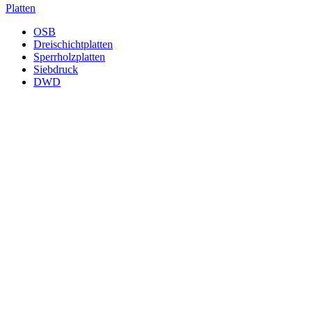
Platten
OSB
Dreischichtplatten
Sperrholzplatten
Siebdruck
DWD