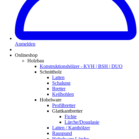
Anmelden
Onlineshop
Holzbau
Konstruktionshölzer - KVH | BSH | DUO
Schnittholz
Latten
Schalung
Bretter
Keilbohlen
Hobelware
Profilbretter
Glattkantbretter
Fichte
Lärche/Douglasie
Latten / Kanthölzer
Rauspund
Hobelware Lärche