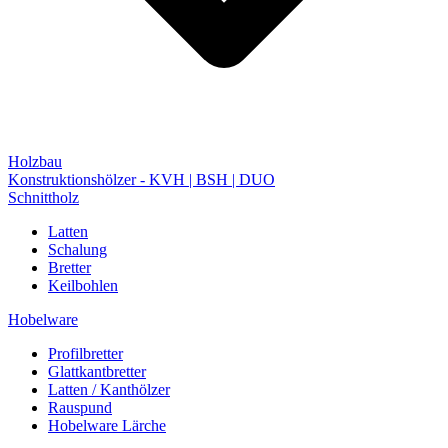
Holzbau
Konstruktionshölzer - KVH | BSH | DUO
Schnittholz
Latten
Schalung
Bretter
Keilbohlen
Hobelware
Profilbretter
Glattkantbretter
Latten / Kanthölzer
Rauspund
Hobelware Lärche