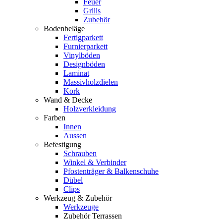
Feuer
Grills
Zubehör
Bodenbeläge
Fertigparkett
Furnierparkett
Vinylböden
Designböden
Laminat
Massivholzdielen
Kork
Wand & Decke
Holzverkleidung
Farben
Innen
Aussen
Befestigung
Schrauben
Winkel & Verbinder
Pfostenträger & Balkenschuhe
Dübel
Clips
Werkzeug & Zubehör
Werkzeuge
Zubehör Terrassen