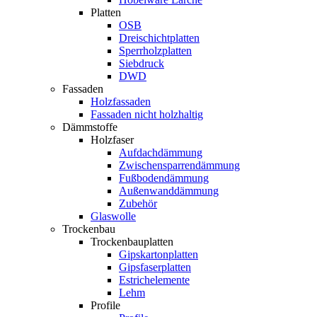
Platten
OSB
Dreischichtplatten
Sperrholzplatten
Siebdruck
DWD
Fassaden
Holzfassaden
Fassaden nicht holzhaltig
Dämmstoffe
Holzfaser
Aufdachdämmung
Zwischensparrendämmung
Fußbodendämmung
Außenwanddämmung
Zubehör
Glaswolle
Trockenbau
Trockenbauplatten
Gipskartonplatten
Gipsfaserplatten
Estrichelemente
Lehm
Profile