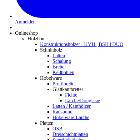
Anmelden
Onlineshop
Holzbau
Konstruktionshölzer - KVH | BSH | DUO
Schnittholz
Latten
Schalung
Bretter
Keilbohlen
Hobelware
Profilbretter
Glattkantbretter
Fichte
Lärche/Douglasie
Latten / Kanthölzer
Rauspund
Hobelware Lärche
Platten
OSB
Dreischichtplatten
Sperrholzplatten