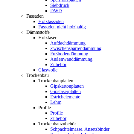
Siebdruck
DWD
Fassaden
Holzfassaden
Fassaden nicht holzhaltig
Dämmstoffe
Holzfaser
Aufdachdämmung
Zwischensparrendämmung
Fußbodendämmung
Außenwanddämmung
Zubehör
Glaswolle
Trockenbau
Trockenbauplatten
Gipskartonplatten
Gipsfaserplatten
Estrichelemente
Lehm
Profile
Profile
Zubehör
Trockenbauzubehör
Schpachtelmasse, Ansetzbinder