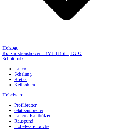
Holzbau
Konstruktionshölzer - KVH | BSH | DUO
Schnittholz
Latten
Schalung
Bretter
Keilbohlen
Hobelware
Profilbretter
Glattkantbretter
Latten / Kanthölzer
Rauspund
Hobelware Lärche