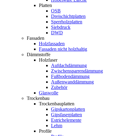
Platten
OSB
Dreischichtplatten
Sperrholzplatten
Siebdruck
DWD
Fassaden
Holzfassaden
Fassaden nicht holzhaltig
Dämmstoffe
Holzfaser
Aufdachdämmung
Zwischensparrendämmung
Fußbodendämmung
Außenwanddämmung
Zubehör
Glaswolle
Trockenbau
Trockenbauplatten
Gipskartonplatten
Gipsfaserplatten
Estrichelemente
Lehm
Profile