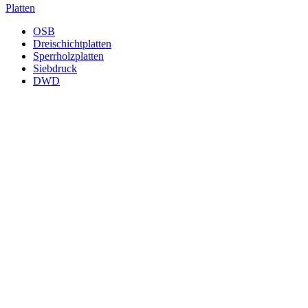
Platten
OSB
Dreischichtplatten
Sperrholzplatten
Siebdruck
DWD