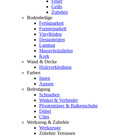
Feuer
Grills
Zubehör
Bodenbeläge
Fertigparkett
Furnierparkett
Vinylböden
Designböden
Laminat
Massivholzdielen
Kork
Wand & Decke
Holzverkleidung
Farben
Innen
Aussen
Befestigung
Schrauben
Winkel & Verbinder
Pfostenträger & Balkenschuhe
Dübel
Clips
Werkzeug & Zubehör
Werkzeuge
Zubehör Terrassen