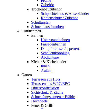
Profile
Zubehör
Trockenbauzubehör
Schpachtelmasse, Ansetzbinder
Kantenschutz / Zubehör
Schüttungen
Schnellbauschrauben
Luftdichtheit
Bahnen
Unterspannbahnen
Fassadenbahnen
Dampfbremsen/ -sperren
Schallentkopplung
Abdichtung
Kleber & Klebebänder
Innen
Außen
Garten
Terrassen aus Holz
Terrassen aus WPC/BPC
Unterkonstruktion
Sichtschutz & Zäune
Schneefangstangen + Pfähle
Hochbeete
Feuer & Grills