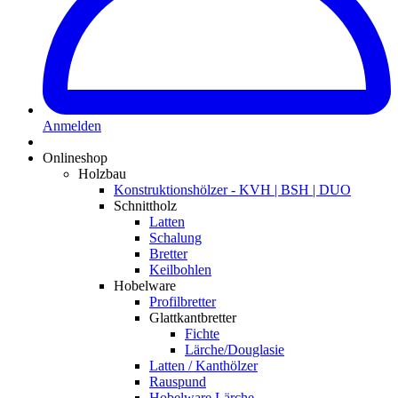
Anmelden
Onlineshop
Holzbau
Konstruktionshölzer - KVH | BSH | DUO
Schnittholz
Latten
Schalung
Bretter
Keilbohlen
Hobelware
Profilbretter
Glattkantbretter
Fichte
Lärche/Douglasie
Latten / Kanthölzer
Rauspund
Hobelware Lärche