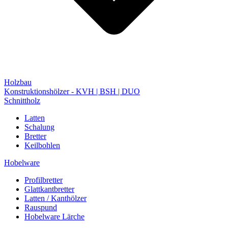
Holzbau
Konstruktionshölzer - KVH | BSH | DUO
Schnittholz
Latten
Schalung
Bretter
Keilbohlen
Hobelware
Profilbretter
Glattkantbretter
Latten / Kanthölzer
Rauspund
Hobelware Lärche