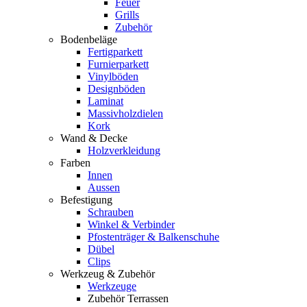
Feuer
Grills
Zubehör
Bodenbeläge
Fertigparkett
Furnierparkett
Vinylböden
Designböden
Laminat
Massivholzdielen
Kork
Wand & Decke
Holzverkleidung
Farben
Innen
Aussen
Befestigung
Schrauben
Winkel & Verbinder
Pfostenträger & Balkenschuhe
Dübel
Clips
Werkzeug & Zubehör
Werkzeuge
Zubehör Terrassen