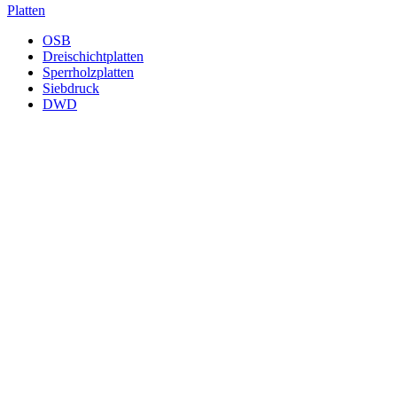
Platten
OSB
Dreischichtplatten
Sperrholzplatten
Siebdruck
DWD