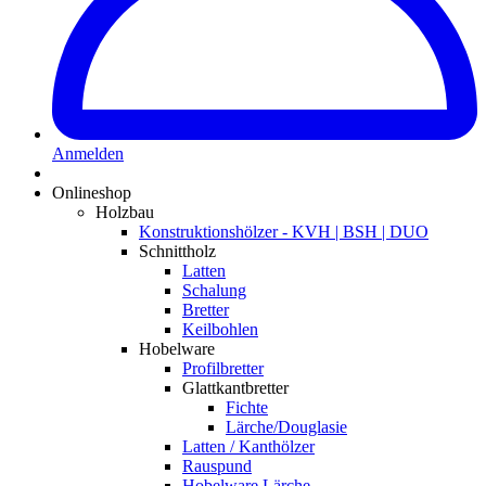
Anmelden
Onlineshop
Holzbau
Konstruktionshölzer - KVH | BSH | DUO
Schnittholz
Latten
Schalung
Bretter
Keilbohlen
Hobelware
Profilbretter
Glattkantbretter
Fichte
Lärche/Douglasie
Latten / Kanthölzer
Rauspund
Hobelware Lärche