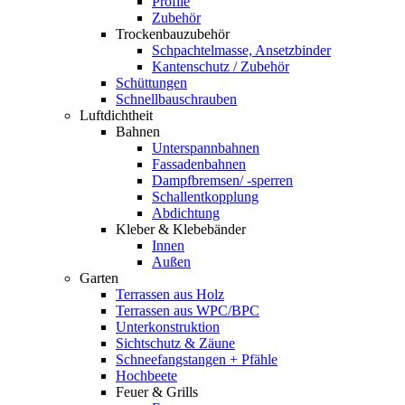
Profile
Zubehör
Trockenbauzubehör
Schpachtelmasse, Ansetzbinder
Kantenschutz / Zubehör
Schüttungen
Schnellbauschrauben
Luftdichtheit
Bahnen
Unterspannbahnen
Fassadenbahnen
Dampfbremsen/ -sperren
Schallentkopplung
Abdichtung
Kleber & Klebebänder
Innen
Außen
Garten
Terrassen aus Holz
Terrassen aus WPC/BPC
Unterkonstruktion
Sichtschutz & Zäune
Schneefangstangen + Pfähle
Hochbeete
Feuer & Grills