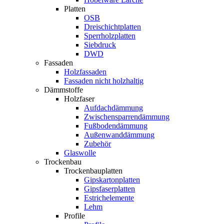
Platten
OSB
Dreischichtplatten
Sperrholzplatten
Siebdruck
DWD
Fassaden
Holzfassaden
Fassaden nicht holzhaltig
Dämmstoffe
Holzfaser
Aufdachdämmung
Zwischensparrendämmung
Fußbodendämmung
Außenwanddämmung
Zubehör
Glaswolle
Trockenbau
Trockenbauplatten
Gipskartonplatten
Gipsfaserplatten
Estrichelemente
Lehm
Profile