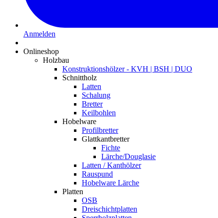
Anmelden
Onlineshop
Holzbau
Konstruktionshölzer - KVH | BSH | DUO
Schnittholz
Latten
Schalung
Bretter
Keilbohlen
Hobelware
Profilbretter
Glattkantbretter
Fichte
Lärche/Douglasie
Latten / Kanthölzer
Rauspund
Hobelware Lärche
Platten
OSB
Dreischichtplatten
Sperrholzplatten