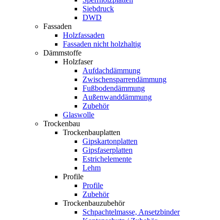
Siebdruck
DWD
Fassaden
Holzfassaden
Fassaden nicht holzhaltig
Dämmstoffe
Holzfaser
Aufdachdämmung
Zwischensparrendämmung
Fußbodendämmung
Außenwanddämmung
Zubehör
Glaswolle
Trockenbau
Trockenbauplatten
Gipskartonplatten
Gipsfaserplatten
Estrichelemente
Lehm
Profile
Profile
Zubehör
Trockenbauzubehör
Schpachtelmasse, Ansetzbinder