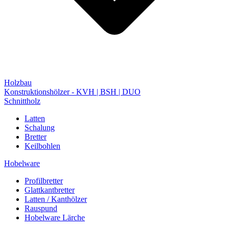
Holzbau
Konstruktionshölzer - KVH | BSH | DUO
Schnittholz
Latten
Schalung
Bretter
Keilbohlen
Hobelware
Profilbretter
Glattkantbretter
Latten / Kanthölzer
Rauspund
Hobelware Lärche