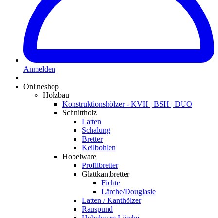
Anmelden
Onlineshop
Holzbau
Konstruktionshölzer - KVH | BSH | DUO
Schnittholz
Latten
Schalung
Bretter
Keilbohlen
Hobelware
Profilbretter
Glattkantbretter
Fichte
Lärche/Douglasie
Latten / Kanthölzer
Rauspund
Hobelware Lärche