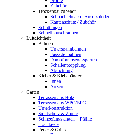
Profile
Zubehör
Trockenbauzubehör
Schpachtelmasse, Ansetzbinder
Kantenschutz / Zubehör
Schüttungen
Schnellbauschrauben
Luftdichtheit
Bahnen
Unterspannbahnen
Fassadenbahnen
Dampfbremsen/ -sperren
Schallentkopplung
Abdichtung
Kleber & Klebebänder
Innen
Außen
Garten
Terrassen aus Holz
Terrassen aus WPC/BPC
Unterkonstruktion
Sichtschutz & Zäune
Schneefangstangen + Pfähle
Hochbeete
Feuer & Grills