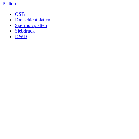
Platten
OSB
Dreischichtplatten
Sperrholzplatten
Siebdruck
DWD