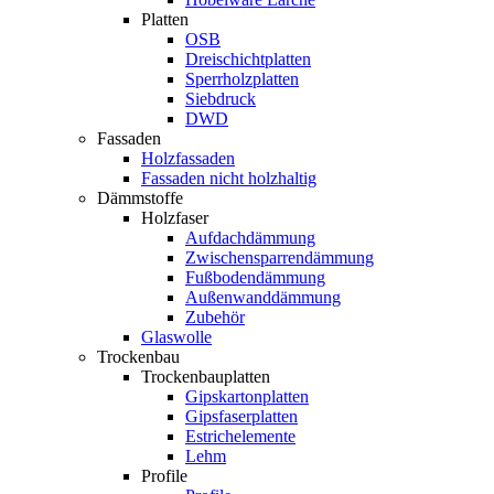
Platten
OSB
Dreischichtplatten
Sperrholzplatten
Siebdruck
DWD
Fassaden
Holzfassaden
Fassaden nicht holzhaltig
Dämmstoffe
Holzfaser
Aufdachdämmung
Zwischensparrendämmung
Fußbodendämmung
Außenwanddämmung
Zubehör
Glaswolle
Trockenbau
Trockenbauplatten
Gipskartonplatten
Gipsfaserplatten
Estrichelemente
Lehm
Profile