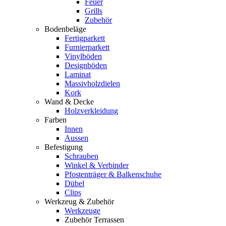
Feuer
Grills
Zubehör
Bodenbeläge
Fertigparkett
Furnierparkett
Vinylböden
Designböden
Laminat
Massivholzdielen
Kork
Wand & Decke
Holzverkleidung
Farben
Innen
Aussen
Befestigung
Schrauben
Winkel & Verbinder
Pfostenträger & Balkenschuhe
Dübel
Clips
Werkzeug & Zubehör
Werkzeuge
Zubehör Terrassen