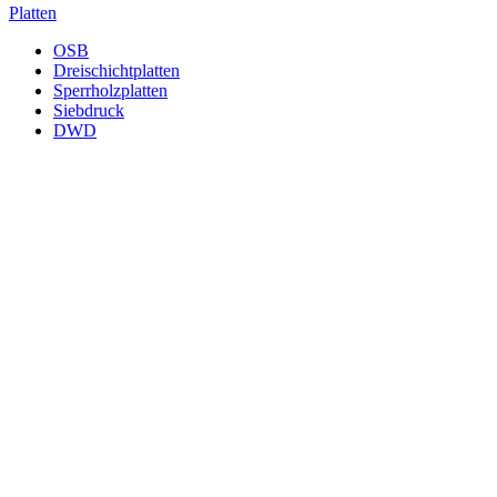
Platten
OSB
Dreischichtplatten
Sperrholzplatten
Siebdruck
DWD