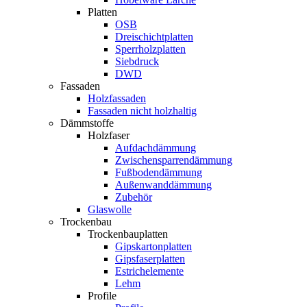
Platten
OSB
Dreischichtplatten
Sperrholzplatten
Siebdruck
DWD
Fassaden
Holzfassaden
Fassaden nicht holzhaltig
Dämmstoffe
Holzfaser
Aufdachdämmung
Zwischensparrendämmung
Fußbodendämmung
Außenwanddämmung
Zubehör
Glaswolle
Trockenbau
Trockenbauplatten
Gipskartonplatten
Gipsfaserplatten
Estrichelemente
Lehm
Profile