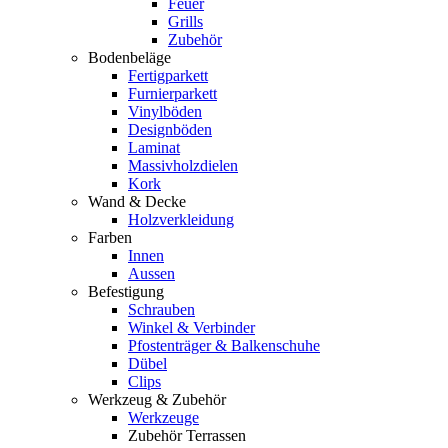
Feuer
Grills
Zubehör
Bodenbeläge
Fertigparkett
Furnierparkett
Vinylböden
Designböden
Laminat
Massivholzdielen
Kork
Wand & Decke
Holzverkleidung
Farben
Innen
Aussen
Befestigung
Schrauben
Winkel & Verbinder
Pfostenträger & Balkenschuhe
Dübel
Clips
Werkzeug & Zubehör
Werkzeuge
Zubehör Terrassen