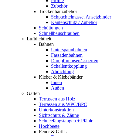
Profile
Zubehör
Trockenbauzubehör
Schpachtelmasse, Ansetzbinder
Kantenschutz / Zubehör
Schüttungen
Schnellbauschrauben
Luftdichtheit
Bahnen
Unterspannbahnen
Fassadenbahnen
Dampfbremsen/ -sperren
Schallentkopplung
Abdichtung
Kleber & Klebebänder
Innen
Außen
Garten
Terrassen aus Holz
Terrassen aus WPC/BPC
Unterkonstruktion
Sichtschutz & Zäune
Schneefangstangen + Pfähle
Hochbeete
Feuer & Grills