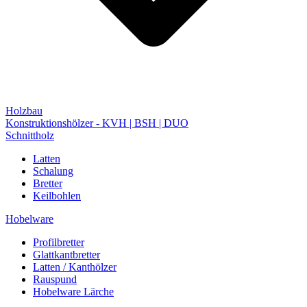
Holzbau
Konstruktionshölzer - KVH | BSH | DUO
Schnittholz
Latten
Schalung
Bretter
Keilbohlen
Hobelware
Profilbretter
Glattkantbretter
Latten / Kanthölzer
Rauspund
Hobelware Lärche