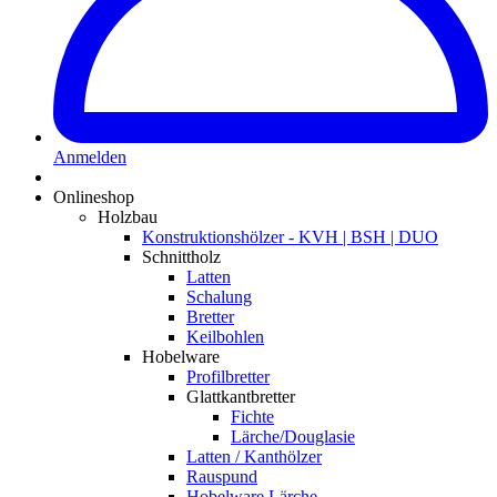
Anmelden
Onlineshop
Holzbau
Konstruktionshölzer - KVH | BSH | DUO
Schnittholz
Latten
Schalung
Bretter
Keilbohlen
Hobelware
Profilbretter
Glattkantbretter
Fichte
Lärche/Douglasie
Latten / Kanthölzer
Rauspund
Hobelware Lärche