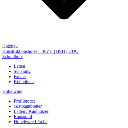
Holzbau
Konstruktionshölzer - KVH | BSH | DUO
Schnittholz
Latten
Schalung
Bretter
Keilbohlen
Hobelware
Profilbretter
Glattkantbretter
Latten / Kanthölzer
Rauspund
Hobelware Lärche