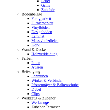
Feuer
Grills
Zubehör
Bodenbeläge
Fertigparkett
Furnierparkett
Vinylböden
Designböden
Laminat
Massivholzdielen
Kork
Wand & Decke
Holzverkleidung
Farben
Innen
Aussen
Befestigung
Schrauben
Winkel & Verbinder
Pfostenträger & Balkenschuhe
Dübel
Clips
Werkzeug & Zubehör
Werkzeuge
Zubehör Terrassen