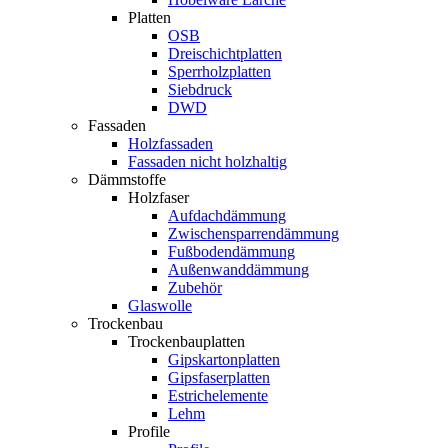
Platten
OSB
Dreischichtplatten
Sperrholzplatten
Siebdruck
DWD
Fassaden
Holzfassaden
Fassaden nicht holzhaltig
Dämmstoffe
Holzfaser
Aufdachdämmung
Zwischensparrendämmung
Fußbodendämmung
Außenwanddämmung
Zubehör
Glaswolle
Trockenbau
Trockenbauplatten
Gipskartonplatten
Gipsfaserplatten
Estrichelemente
Lehm
Profile