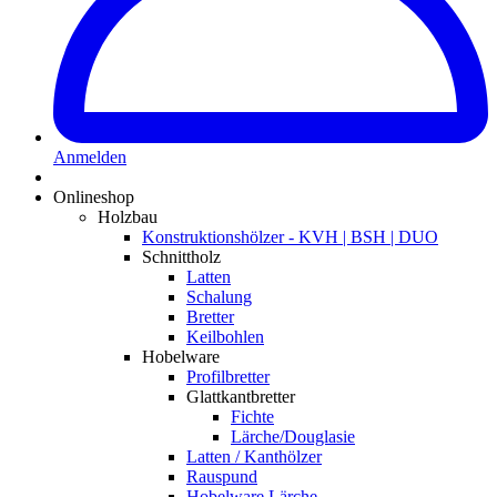
Anmelden
Onlineshop
Holzbau
Konstruktionshölzer - KVH | BSH | DUO
Schnittholz
Latten
Schalung
Bretter
Keilbohlen
Hobelware
Profilbretter
Glattkantbretter
Fichte
Lärche/Douglasie
Latten / Kanthölzer
Rauspund
Hobelware Lärche