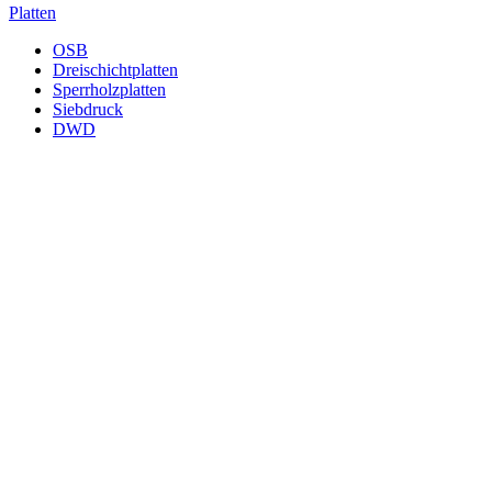
Platten
OSB
Dreischichtplatten
Sperrholzplatten
Siebdruck
DWD