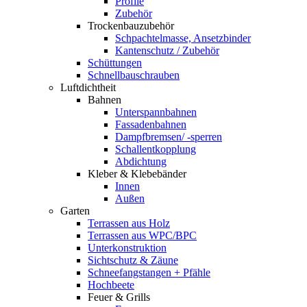
Profile
Zubehör
Trockenbauzubehör
Schpachtelmasse, Ansetzbinder
Kantenschutz / Zubehör
Schüttungen
Schnellbauschrauben
Luftdichtheit
Bahnen
Unterspannbahnen
Fassadenbahnen
Dampfbremsen/ -sperren
Schallentkopplung
Abdichtung
Kleber & Klebebänder
Innen
Außen
Garten
Terrassen aus Holz
Terrassen aus WPC/BPC
Unterkonstruktion
Sichtschutz & Zäune
Schneefangstangen + Pfähle
Hochbeete
Feuer & Grills