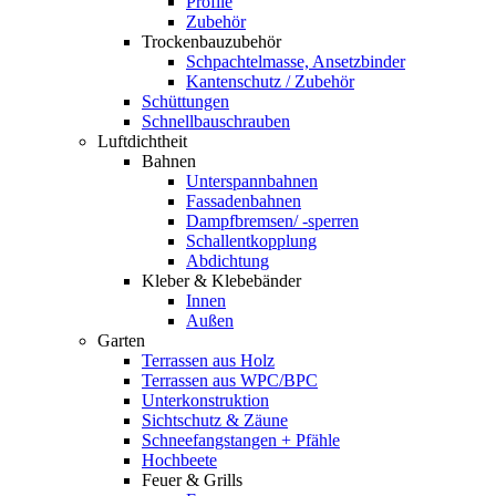
Profile
Zubehör
Trockenbauzubehör
Schpachtelmasse, Ansetzbinder
Kantenschutz / Zubehör
Schüttungen
Schnellbauschrauben
Luftdichtheit
Bahnen
Unterspannbahnen
Fassadenbahnen
Dampfbremsen/ -sperren
Schallentkopplung
Abdichtung
Kleber & Klebebänder
Innen
Außen
Garten
Terrassen aus Holz
Terrassen aus WPC/BPC
Unterkonstruktion
Sichtschutz & Zäune
Schneefangstangen + Pfähle
Hochbeete
Feuer & Grills