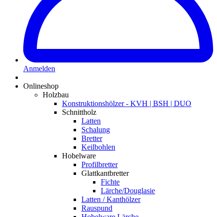
Anmelden
Onlineshop
Holzbau
Konstruktionshölzer - KVH | BSH | DUO
Schnittholz
Latten
Schalung
Bretter
Keilbohlen
Hobelware
Profilbretter
Glattkantbretter
Fichte
Lärche/Douglasie
Latten / Kanthölzer
Rauspund
Hobelware Lärche