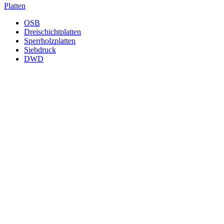
Platten
OSB
Dreischichtplatten
Sperrholzplatten
Siebdruck
DWD