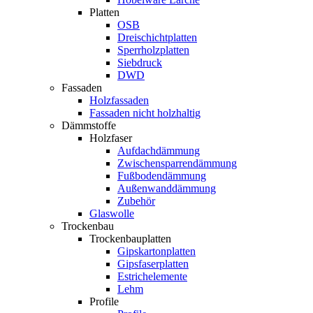
Platten
OSB
Dreischichtplatten
Sperrholzplatten
Siebdruck
DWD
Fassaden
Holzfassaden
Fassaden nicht holzhaltig
Dämmstoffe
Holzfaser
Aufdachdämmung
Zwischensparrendämmung
Fußbodendämmung
Außenwanddämmung
Zubehör
Glaswolle
Trockenbau
Trockenbauplatten
Gipskartonplatten
Gipsfaserplatten
Estrichelemente
Lehm
Profile