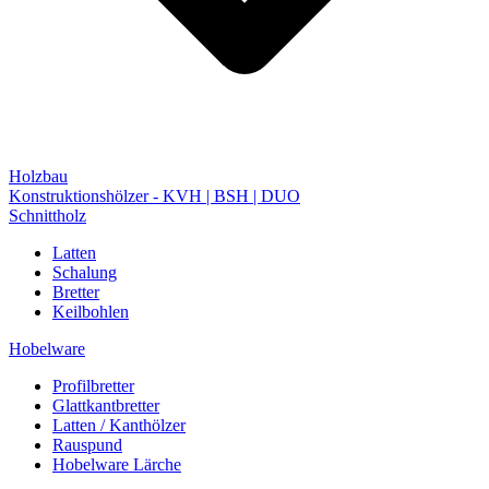
Holzbau
Konstruktionshölzer - KVH | BSH | DUO
Schnittholz
Latten
Schalung
Bretter
Keilbohlen
Hobelware
Profilbretter
Glattkantbretter
Latten / Kanthölzer
Rauspund
Hobelware Lärche