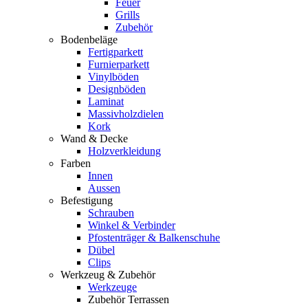
Feuer
Grills
Zubehör
Bodenbeläge
Fertigparkett
Furnierparkett
Vinylböden
Designböden
Laminat
Massivholzdielen
Kork
Wand & Decke
Holzverkleidung
Farben
Innen
Aussen
Befestigung
Schrauben
Winkel & Verbinder
Pfostenträger & Balkenschuhe
Dübel
Clips
Werkzeug & Zubehör
Werkzeuge
Zubehör Terrassen