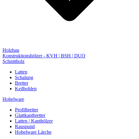
Holzbau
Konstruktionshölzer - KVH | BSH | DUO
Schnittholz
Latten
Schalung
Bretter
Keilbohlen
Hobelware
Profilbretter
Glattkantbretter
Latten / Kanthölzer
Rauspund
Hobelware Lärche