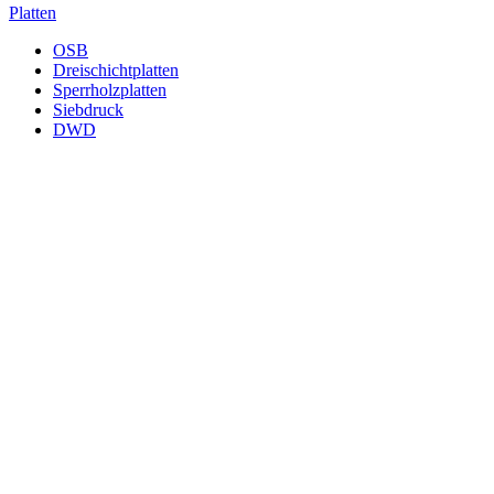
Platten
OSB
Dreischichtplatten
Sperrholzplatten
Siebdruck
DWD