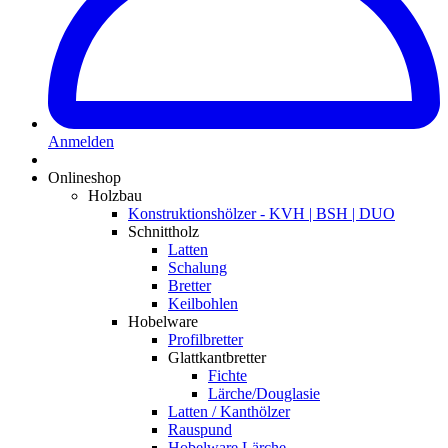
Anmelden
Onlineshop
Holzbau
Konstruktionshölzer - KVH | BSH | DUO
Schnittholz
Latten
Schalung
Bretter
Keilbohlen
Hobelware
Profilbretter
Glattkantbretter
Fichte
Lärche/Douglasie
Latten / Kanthölzer
Rauspund
Hobelware Lärche