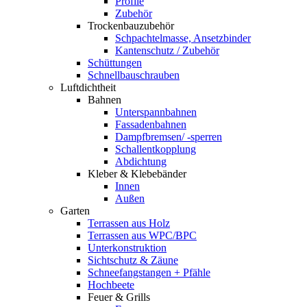
Profile
Zubehör
Trockenbauzubehör
Schpachtelmasse, Ansetzbinder
Kantenschutz / Zubehör
Schüttungen
Schnellbauschrauben
Luftdichtheit
Bahnen
Unterspannbahnen
Fassadenbahnen
Dampfbremsen/ -sperren
Schallentkopplung
Abdichtung
Kleber & Klebebänder
Innen
Außen
Garten
Terrassen aus Holz
Terrassen aus WPC/BPC
Unterkonstruktion
Sichtschutz & Zäune
Schneefangstangen + Pfähle
Hochbeete
Feuer & Grills