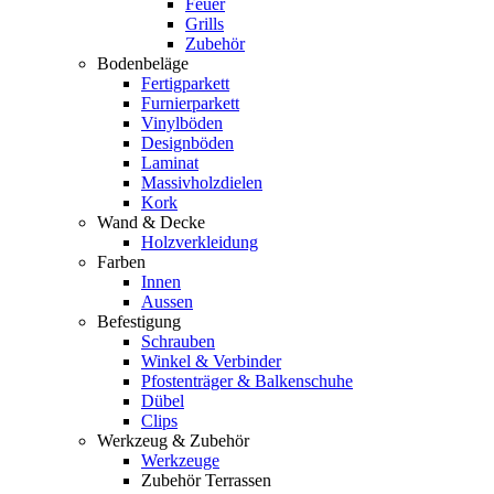
Feuer
Grills
Zubehör
Bodenbeläge
Fertigparkett
Furnierparkett
Vinylböden
Designböden
Laminat
Massivholzdielen
Kork
Wand & Decke
Holzverkleidung
Farben
Innen
Aussen
Befestigung
Schrauben
Winkel & Verbinder
Pfostenträger & Balkenschuhe
Dübel
Clips
Werkzeug & Zubehör
Werkzeuge
Zubehör Terrassen