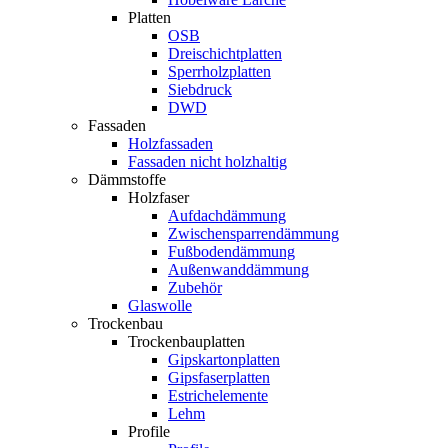
Platten
OSB
Dreischichtplatten
Sperrholzplatten
Siebdruck
DWD
Fassaden
Holzfassaden
Fassaden nicht holzhaltig
Dämmstoffe
Holzfaser
Aufdachdämmung
Zwischensparrendämmung
Fußbodendämmung
Außenwanddämmung
Zubehör
Glaswolle
Trockenbau
Trockenbauplatten
Gipskartonplatten
Gipsfaserplatten
Estrichelemente
Lehm
Profile