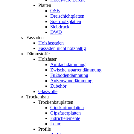
Platten
OSB
Dreischichtplatten
Sperrholzplatten
Siebdruck
DWD
Fassaden
Holzfassaden
Fassaden nicht holzhaltig
Dämmstoffe
Holzfaser
Aufdachdämmung
Zwischensparrendämmung
Fußbodendämmung
Außenwanddämmung
Zubehör
Glaswolle
Trockenbau
Trockenbauplatten
Gipskartonplatten
Gipsfaserplatten
Estrichelemente
Lehm
Profile