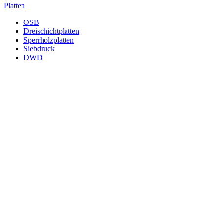
Platten
OSB
Dreischichtplatten
Sperrholzplatten
Siebdruck
DWD