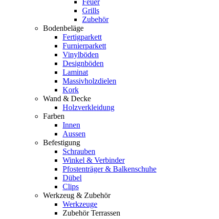
Feuer
Grills
Zubehör
Bodenbeläge
Fertigparkett
Furnierparkett
Vinylböden
Designböden
Laminat
Massivholzdielen
Kork
Wand & Decke
Holzverkleidung
Farben
Innen
Aussen
Befestigung
Schrauben
Winkel & Verbinder
Pfostenträger & Balkenschuhe
Dübel
Clips
Werkzeug & Zubehör
Werkzeuge
Zubehör Terrassen