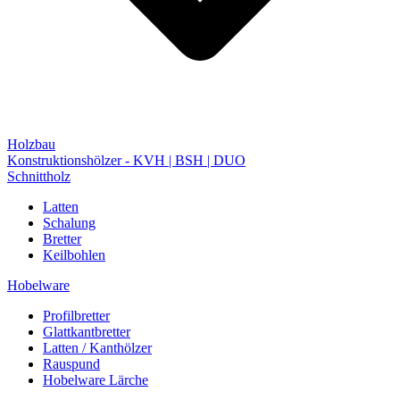
Holzbau
Konstruktionshölzer - KVH | BSH | DUO
Schnittholz
Latten
Schalung
Bretter
Keilbohlen
Hobelware
Profilbretter
Glattkantbretter
Latten / Kanthölzer
Rauspund
Hobelware Lärche