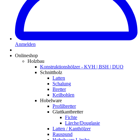
Anmelden
Onlineshop
Holzbau
Konstruktionshölzer - KVH | BSH | DUO
Schnittholz
Latten
Schalung
Bretter
Keilbohlen
Hobelware
Profilbretter
Glattkantbretter
Fichte
Lärche/Douglasie
Latten / Kanthölzer
Rauspund
Hobelware Lärche