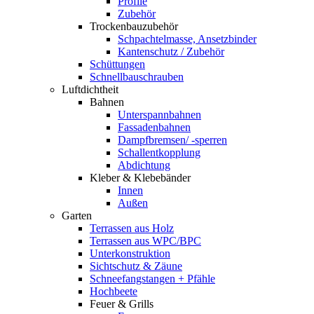
Profile
Zubehör
Trockenbauzubehör
Schpachtelmasse, Ansetzbinder
Kantenschutz / Zubehör
Schüttungen
Schnellbauschrauben
Luftdichtheit
Bahnen
Unterspannbahnen
Fassadenbahnen
Dampfbremsen/ -sperren
Schallentkopplung
Abdichtung
Kleber & Klebebänder
Innen
Außen
Garten
Terrassen aus Holz
Terrassen aus WPC/BPC
Unterkonstruktion
Sichtschutz & Zäune
Schneefangstangen + Pfähle
Hochbeete
Feuer & Grills